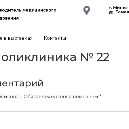
г. Минск
водитель медицинского
ул
.
Гама
дования
е в выставках
Контакты
поликлиника № 22
ментарий
бликован.
Обязательные поля помечены
*