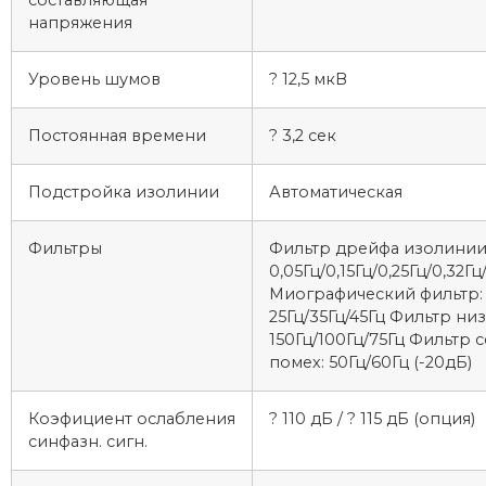
напряжения
Уровень шумов
? 12,5 мкВ
Постоянная времени
? 3,2 сек
Подстройка изолинии
Автоматическая
Фильтры
Фильтр дрейфа изолинии
0,05Гц/0,15Гц/0,25Гц/0,32Гц
Миографический фильтр:
25Гц/35Гц/45Гц Фильтр низ
150Гц/100Гц/75Гц Фильтр 
помех: 50Гц/60Гц (-20дБ)
Коэфициент ослабления
? 110 дБ / ? 115 дБ (опция)
синфазн. сигн.