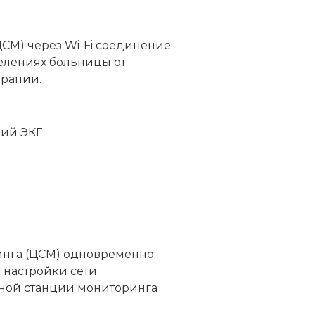
СМ) через Wi-Fi cоединение.
делениях больницы от
ерапии.
ний ЭКГ
инга (ЦСМ) одновременно;
 настройки сети;
ьной станции мониторинга