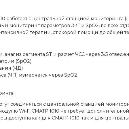
0 работает с центральной станцией мониторинга (Ц
ый мониторинг параметров ЭКГ и SpO2, во всех от
нтенсивной терапии, от скорой помощи до общей т
, анализ сегмента ST и расчет ЧСС через 3/5 отведе
етрии (SpO2)
ания (ЧД)
са (ЧП) измеряется через SpO2
ринга:
могут соединяться с центральной станцией монитор
одулю Wi-Fi СМАТР 1010 не требует дополнительной
ы доступна как для СМАТР 1010, так и для централ