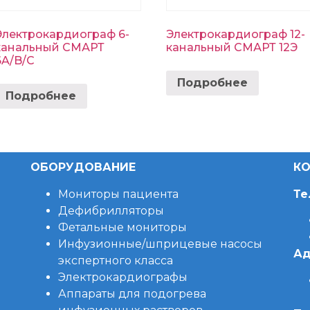
Электрокардиограф 6-
Электрокардиограф 12-
канальный СМАРТ
канальный СМАРТ 12Э
6A/B/C
Подробнее
Подробнее
ОБОРУДОВАНИЕ
КО
Мониторы пациента
Те
Дефибрилляторы
Фетальные мониторы
Инфузионные/шприцевые насосы
Ад
экспертного класса
Электрокардиографы
Аппараты для подогрева