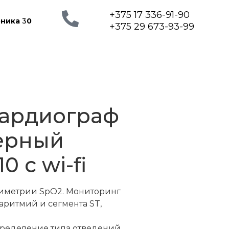
+375 17 336-91-90
рника
3
0
+375 29 673-93-99
кардиограф
ерный
0 с wi-fi
иметрии SpO2. Мониторинг
 аритмий и сегмента ST,
ределение типа отведений.