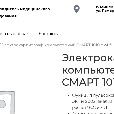
г. Минск
водитель медицинского
ул
.
Гама
дования
е в выставках
Контакты
/ Электрокардиограф компьютерный СМАРТ 1010 с wi-fi
Электро
компьют
СМАРТ 101
Функция пульсокc
ЭКГ и Sp02, анализ
расчет ЧСС и ЧД.
Автоматическое оп