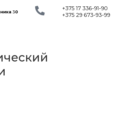
+375 17 336-91-90
рника
3
0
+375 29 673-93-99
ический
и