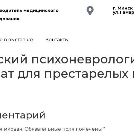
г. Минск
водитель медицинского
ул
.
Гама
дования
е в выставках
Контакты
ский психоневролог
ат для престарелых 
ментарий
бликован.
Обязательные поля помечены
*